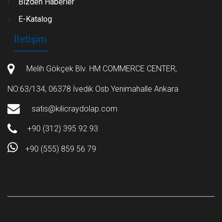
Bizden Haberler
E-Katalog
İletişim
Melih Gökçek Blv. HM COMMERCE CENTER,
NO:63/134, 06378 İvedik Osb Yenimahalle Ankara
satis@kilicraydolap.com
+90 (312) 395 92 93
+90 (555) 859 56 79