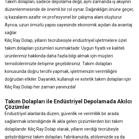
Takım dolapları, sadece depolama değil, aynı zamanda iş akışının
düzenlenmesinde de önemli bir rol oynar. Dağınıklığın önüne geçer,
iş kazalarını azaltır ve profesyonel bir çalışma alanı oluşturur.
Ayrıca, uzun ömürlü yapısı sayesinde ekonomik açıdan da avantaj
sağlar.
Kılıç Ray Dolap, yılların tecrübesiyle endüstriyel işletmelere özel
takım dolapları çözümleri sunmaktadır. Uygun fiyatlı ve kaliteli
ürünlerimiz hakkında daha fazla bilgi almak için müşteri
temsilcilerimizle iletişime geçebilirsiniz. Takım dolapları
konusunda doğru tercihi yapmak, işletmenizin verimliliğini
doğrudan etkiler. Dayanıklı, kullanışlı ve estetik takım dolapları için
Kılıç Ray Dolap her zaman yanınızda!
Takım Dolapları ile Endüstriyel Depolamada Akılcı
Çözümler
Endüstriyel alanlarda düzen, güvenlik ve verimlilik bir arada
sağlanmak istendiğinde ilk akla gelen çözümlerden biri takım
dolaplarıdır. Kılıç Ray Dolap olarak, yılların verdiği tecrübeyle
geliştirdiğimiz takım dolapları; fabrikanızda, atölyenizde ya da