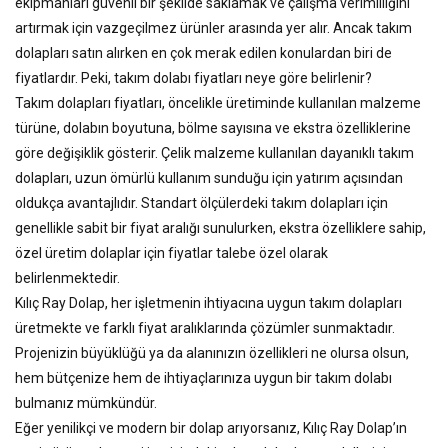
ekipmanları güvenli bir şekilde saklamak ve çalışma verimliliğini
artırmak için vazgeçilmez ürünler arasında yer alır. Ancak takım
dolapları satın alırken en çok merak edilen konulardan biri de
fiyatlardır. Peki, takım dolabı fiyatları neye göre belirlenir?
Takım dolapları fiyatları, öncelikle üretiminde kullanılan malzeme
türüne, dolabın boyutuna, bölme sayısına ve ekstra özelliklerine
göre değişiklik gösterir. Çelik malzeme kullanılan dayanıklı takım
dolapları, uzun ömürlü kullanım sunduğu için yatırım açısından
oldukça avantajlıdır. Standart ölçülerdeki takım dolapları için
genellikle sabit bir fiyat aralığı sunulurken, ekstra özelliklere sahip,
özel üretim dolaplar için fiyatlar talebe özel olarak
belirlenmektedir.
Kılıç Ray Dolap, her işletmenin ihtiyacına uygun takım dolapları
üretmekte ve farklı fiyat aralıklarında çözümler sunmaktadır.
Projenizin büyüklüğü ya da alanınızın özellikleri ne olursa olsun,
hem bütçenize hem de ihtiyaçlarınıza uygun bir takım dolabı
bulmanız mümkündür.
Eğer yenilikçi ve modern bir dolap arıyorsanız, Kılıç Ray Dolap’ın