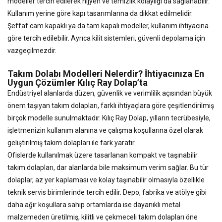
modeller tercih edilerek hijyen ve temizlik kolaylığı da sağlanabilir.
Kullanım yerine göre kapı tasarımlarına da dikkat edilmelidir.
Şeffaf cam kapaklı ya da tam kapalı modeller, kullanım ihtiyacına
göre tercih edilebilir. Ayrıca kilit sistemleri, güvenli depolama için
vazgeçilmezdir.
Takım Dolabı Modelleri Nelerdir? İhtiyacınıza En
Uygun Çözümler Kılıç Ray Dolap’ta
Endüstriyel alanlarda düzen, güvenlik ve verimlilik açısından büyük
önem taşıyan takım dolapları, farklı ihtiyaçlara göre çeşitlendirilmiş
birçok modelle sunulmaktadır. Kılıç Ray Dolap, yılların tecrübesiyle,
işletmenizin kullanım alanına ve çalışma koşullarına özel olarak
geliştirilmiş takım dolapları ile fark yaratır.
Ofislerde kullanılmak üzere tasarlanan kompakt ve taşınabilir
takım dolapları, dar alanlarda bile maksimum verim sağlar. Bu tür
dolaplar, az yer kaplaması ve kolay taşınabilir olmasıyla özellikle
teknik servis birimlerinde tercih edilir. Depo, fabrika ve atölye gibi
daha ağır koşullara sahip ortamlarda ise dayanıklı metal
malzemeden üretilmiş, kilitli ve çekmeceli takım dolapları öne