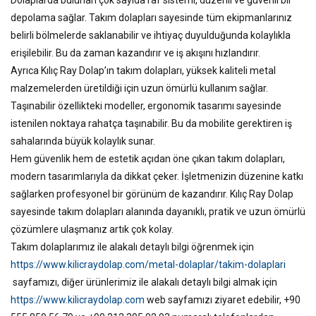
Dolaplarda bulunan çok sayıda raf sistemi, düzenli ve güvenli bir
depolama sağlar. Takım dolapları sayesinde tüm ekipmanlarınız
belirli bölmelerde saklanabilir ve ihtiyaç duyulduğunda kolaylıkla
erişilebilir. Bu da zaman kazandırır ve iş akışını hızlandırır.
Ayrıca Kılıç Ray Dolap’ın takım dolapları, yüksek kaliteli metal
malzemelerden üretildiği için uzun ömürlü kullanım sağlar.
Taşınabilir özellikteki modeller, ergonomik tasarımı sayesinde
istenilen noktaya rahatça taşınabilir. Bu da mobilite gerektiren iş
sahalarında büyük kolaylık sunar.
Hem güvenlik hem de estetik açıdan öne çıkan takım dolapları,
modern tasarımlarıyla da dikkat çeker. İşletmenizin düzenine katkı
sağlarken profesyonel bir görünüm de kazandırır. Kılıç Ray Dolap
sayesinde takım dolapları alanında dayanıklı, pratik ve uzun ömürlü
çözümlere ulaşmanız artık çok kolay.
Takım dolaplarımız ile alakalı detaylı bilgi öğrenmek için
https://www.kilicraydolap.com/metal-dolaplar/takim-dolaplari
sayfamızı, diğer ürünlerimiz ile alakalı detaylı bilgi almak için
https://www.kilicraydolap.com
web sayfamızı ziyaret edebilir, +90