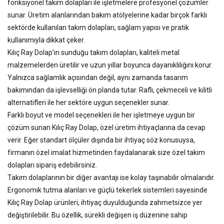
fonksiyonel takım dolapları ile işletmelere profesyonel çözümler
sunar. Üretim alanlarından bakım atölyelerine kadar birçok farklı
sektörde kullanılan takım dolapları, sağlam yapısı ve pratik
kullanımıyla dikkat çeker.
Kılıç Ray Dolap’ın sunduğu takım dolapları, kaliteli metal
malzemelerden üretilir ve uzun yıllar boyunca dayanıklılığını korur.
Yalnızca sağlamlık açısından değil, aynı zamanda tasarım
bakımından da işlevselliği ön planda tutar. Raflı, çekmeceli ve kilitli
alternatifleri ile her sektöre uygun seçenekler sunar.
Farklı boyut ve model seçenekleri ile her işletmeye uygun bir
çözüm sunan Kılıç Ray Dolap, özel üretim ihtiyaçlarına da cevap
verir. Eğer standart ölçüler dışında bir ihtiyaç söz konusuysa,
firmanın özel imalat hizmetinden faydalanarak size özel takım
dolapları sipariş edebilirsiniz.
Takım dolaplarının bir diğer avantajı ise kolay taşınabilir olmalarıdır.
Ergonomik tutma alanları ve güçlü tekerlek sistemleri sayesinde
Kılıç Ray Dolap ürünleri, ihtiyaç duyulduğunda zahmetsizce yer
değiştirilebilir. Bu özellik, sürekli değişen iş düzenine sahip