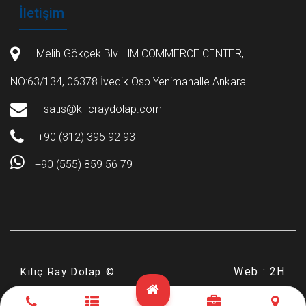
İletişim
Melih Gökçek Blv. HM COMMERCE CENTER,
NO:63/134, 06378 İvedik Osb Yenimahalle Ankara
satis@kilicraydolap.com
+90 (312) 395 92 93
+90 (555) 859 56 79
Web :
2H
Kılıç Ray Dolap ©
2019 - 2026