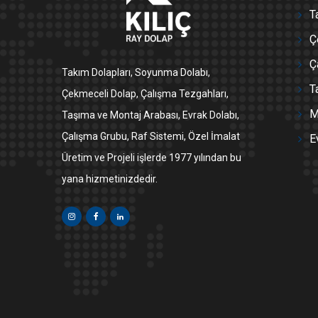
T
Ç
Ç
Takım Dolapları, Soyunma Dolabı,
T
Çekmeceli Dolap, Çalışma Tezgahları,
M
Taşıma ve Montaj Arabası, Evrak Dolabı,
Çalışma Grubu, Raf Sistemi, Özel İmalat
E
Üretim ve Projeli işlerde 1977 yılından bu
yana hizmetinizdedir.