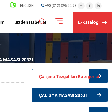
ENGLISH
" ".+90 (312) 395 92 93
E-Katalog
şim
Bizden Haberler
A MASASI 20331
Çalışma Tezgahları Kategorisi
ÇALIŞMA MASASI 20331