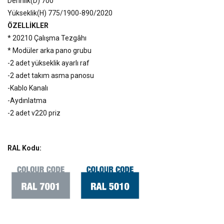
Derinlik(D) 700
Yükseklik(H) 775/1900-890/2020
ÖZELLİKLER
* 20210 Çalışma Tezgâhı
* Modüler arka pano grubu
-2 adet yükseklik ayarlı raf
-2 adet takım asma panosu
-Kablo Kanalı
-Aydınlatma
-2 adet v220 priz
RAL Kodu: