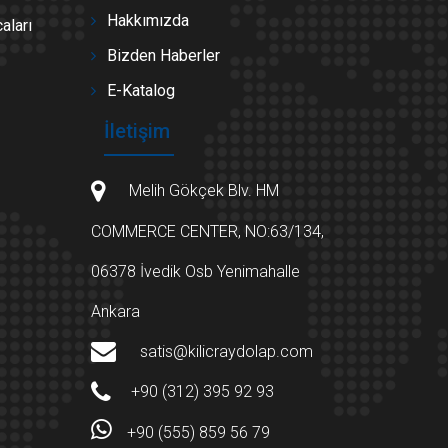
Hakkımızda
aları
Bizden Haberler
E-Katalog
İletişim
Melih Gökçek Blv. HM
COMMERCE CENTER, NO:63/134,
06378 İvedik Osb Yenimahalle
Ankara
satis@kilicraydolap.com
+90 (312) 395 92 93
+90 (555) 859 56 79