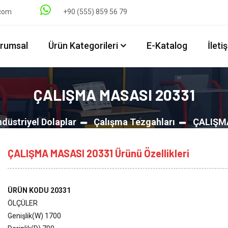
.com
+90 (555) 859 56 79
rumsal
Ürün Kategorileri
E-Katalog
İleti
ÇALIŞMA MASASI 20331
ndüstriyel Dolaplar
Çalışma Tezgahları
ÇALIŞM
ÇALIŞMA MASASI 20331 Ürünü Özellikleri
ÜRÜN KODU 20331
ÖLÇÜLER
Genişlik(W) 1700