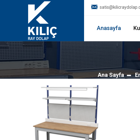
satis@kilicraydolap
Anasayfa
Ku
Ana Sayfa
E