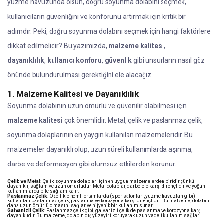
yüzme havuzunda olsun, doğru soyunma dolabını seçmek,
kullanıcıların güvenliğini ve konforunu artırmak için kritik bir
adımdır. Peki, doğru soyunma dolabını seçmek için hangi faktörlere
dikkat edilmelidir? Bu yazımızda,
malzeme kalitesi
,
dayanıklılık
,
kullanıcı konforu
,
güvenlik
gibi unsurların nasıl göz
önünde bulundurulması gerektiğini ele alacağız.
1. Malzeme Kalitesi ve Dayanıklılık
Soyunma dolabının uzun ömürlü ve güvenilir olabilmesi için
malzeme kalitesi
çok önemlidir. Metal, çelik ve paslanmaz çelik,
soyunma dolaplarının en yaygın kullanılan malzemeleridir. Bu
malzemeler dayanıklı olup, uzun süreli kullanımlarda aşınma,
darbe ve deformasyon gibi olumsuz etkilerden korunur.
Çelik ve Metal
: Çelik, soyunma dolapları için en uygun malzemelerden biridir çünkü
dayanıklı, sağlam ve uzun ömürlüdür. Metal dolaplar, darbelere karşı dirençlidir ve yoğun
kullanımlarda bile sağlam kalır.
Paslanmaz Çelik
: Özellikle nemli ortamlarda (spor salonları, yüzme havuzları gibi)
kullanılan paslanmaz çelik, paslanma ve korozyona karşı dirençlidir. Bu malzeme, dolabın
daha uzun ömürlü olmasını sağlar ve hijyenik bir kullanım sunar.
Galvanizli Çelik
: Paslanmaz çelik gibi, galvanizli çelik de paslanma ve korozyona karşı
dayanıklıdır. Bu malzeme, dolabın dış yüzeyini koruyarak uzun vadeli kullanım sağlar.