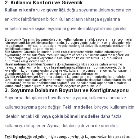
2. Kullanıcı Konforu ve Güvenlik
Kullanıcı konforu
ve
güvenliği
, doğru soyunma dolabı seçimi için
en kritik faktörlerden biridir. Kullanıcıların rahatça eşyalarına
erişebilmesi ve kişisel eşyalarını güvenle saklayabilmesi gerekir.
Ergonomik Tasarım
: Soyunma dolapları, kullanıcıların rahatlıkla eşyalarına erişebilmeleri
için ergonomik bir şekilde tasarlanmalıdır. Bu, doğru genişlik, derinlik ve raf düzenlemeleri
ile sağlanabilir. Ayrıca, raflar, askılar ve çekmeceler gibi ek özellikler, eşyaların düzenli bir
şekilde saklanmasına yardımcı olur.
Kilit Sistemi
: Güvenlik açısından,
kilitli dolaplar
çok önemlidir. Kullanıcıların değerli
eşyalarını güvenle saklayabilmesi için sağlam ve pratik bir kilit mekanizması gereklidir.
Kilitli dolaplar, eşyaların kaybolma riskini ortadan kaldırır ve hırsızlık gibi olumsuz
durumlara karşı koruma sağlar.
Havalandırma Özellikleri
: Soyunma dolaplarının özellikle spor salonları ve yüzme
havuzları gibi nemli ortamlarda
havalandırma
özelliğine sahip olması gerekir. Bu, terli
kıyafetlerin kurumasına yardımcı olur ve kötü kokuların oluşmasını engeller. Ayrıca, nemli
ortamların dolabın içindeki malzemelere zarar vermesini engeller.
Gizlilik ve Mahremiyet
: Soyunma dolapları, kullanıcıların mahremiyetini korumalıdır.
Özellikle spor salonları ve yüzme havuzları gibi alanlarda, dolaplar kullanıcıların kişisel
alanlarını güvenle kullanabilmesini sağlamalıdır. Kapaklar tam kapanabilir olmalı ve
kullanıcılar giyinme işlemini izole bir şekilde gerçekleştirebilmelidir.
3. Soyunma Dolabının Boyutları ve Konfigürasyonu
Soyunma dolaplarının boyutları ve iç yapısı, kullanım alanına ve
kullanıcı sayısına göre değişir.
Tekli modeller
, bireysel kullanım için
idealdir, ancak
ikili veya çoklu bölmeli modeller
daha fazla
kullanıcıya hitap eder. Ayrıca, dolabın iç düzeni de önemlidir:
Tekli Dolaplar
: Kişisel kullanım için uygundur ve her bir kullanıcıya özel bir alan sağlar.