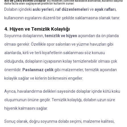
İkili ve Çoklu Bölmeli Dolaplar
: Bu modeller, özellikle kalabalık alanlarda, kullanıcı başına
daha fazla alan sağlayarak pratik bir kullanım sunar.
Dolabın içindeki
askı yerleri
,
raf düzenlemeleri
ve
ayak rafları
,
kullanıcının eşyalarını düzenli bir şekilde saklamasına olanak tanır.
4. Hijyen ve Temizlik Kolaylığı
Soyunma dolaplarının,
temizlik ve hijyen
açısından da ön planda
olması gerekir. Özellikle spor salonları ve yüzme havuzları gibi
alanlarda, kirli ve terli kıyafetlerin saklanması söz konusu
olduğunda, dolapların içyapısının kolay temizlenebilir olması çok
önemlidir.
Paslanmaz çelik
gibi malzemeler, temizlik açısından
kolaylık sağlar ve kirlerin birikmesini engeller.
Ayrıca, havalandırma delikleri sayesinde dolaplar içinde kötü koku
oluşumunun önüne geçilir. Temizlik kolaylığı, dolabın uzun süre
hijyenik kalmasını sağlar.
Sonuç olarak, doğru soyunma dolabı seçimi, malzeme kalitesi,