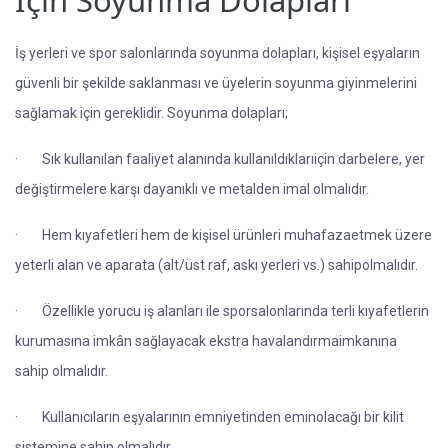
İçin Soyunma Dolapları
İş yerleri ve spor salonlarında soyunma dolapları, kişisel eşyaların
güvenli bir şekilde saklanması ve üyelerin soyunma giyinmelerini
sağlamak için gereklidir. Soyunma dolapları;
·
Sık kullanılan faaliyet alanında kullanıldıklarıiçin darbelere, yer
değiştirmelere karşı dayanıklı ve metalden imal olmalıdır.
·
Hem kıyafetleri hem de kişisel ürünleri muhafazaetmek üzere
yeterli alan ve aparata (alt/üst raf, askı yerleri vs.) sahipolmalıdır.
·
Özellikle yorucu iş alanları ile sporsalonlarında terli kıyafetlerin
kurumasına imkân sağlayacak ekstra havalandırmaimkanına
sahip olmalıdır.
·
Kullanıcıların eşyalarının emniyetinden eminolacağı bir kilit
sistemine sahip olmalıdır.